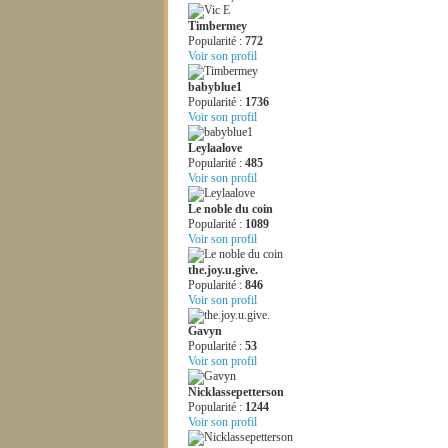
Timbermey
Popularité :
772
Voir son profil
babyblue1
Popularité :
1736
Voir son profil
Leylaalove
Popularité :
485
Voir son profil
Le noble du coin
Popularité :
1089
Voir son profil
the.joy.u.give.
Popularité :
846
Voir son profil
Gavyn
Popularité :
53
Voir son profil
Nicklassepetterson
Popularité :
1244
Voir son profil