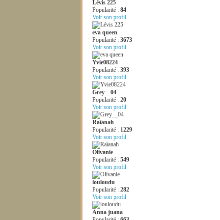
Lévis 225
Popularité :
84
Voir son profil
eva queen
Popularité :
3673
Voir son profil
Yvie08224
Popularité :
393
Voir son profil
Grey__04
Popularité :
20
Voir son profil
Raïanah
Popularité :
1229
Voir son profil
Olivanie
Popularité :
549
Voir son profil
louloudu
Popularité :
282
Voir son profil
Anna juana
Popularité :
663