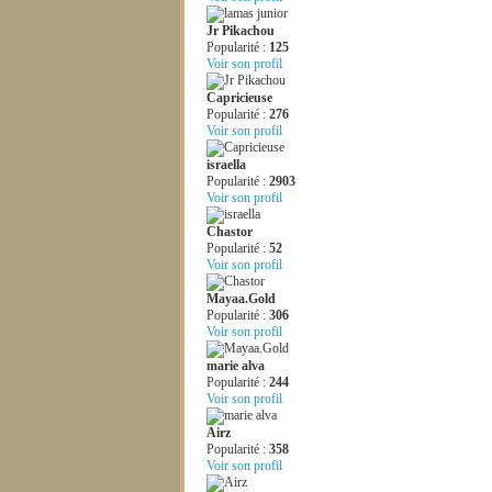
Jr Pikachou
Popularité :
125
Voir son profil
Capricieuse
Popularité :
276
Voir son profil
israella
Popularité :
2903
Voir son profil
Chastor
Popularité :
52
Voir son profil
Mayaa.Gold
Popularité :
306
Voir son profil
marie alva
Popularité :
244
Voir son profil
Airz
Popularité :
358
Voir son profil