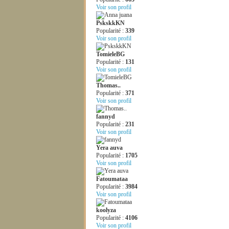
Voir son profil
PskskkKN
Popularité :
339
Voir son profil
TomieleBG
Popularité :
131
Voir son profil
Thomas..
Popularité :
371
Voir son profil
fannyd
Popularité :
231
Voir son profil
Yera auva
Popularité :
1705
Voir son profil
Fatoumataa
Popularité :
3984
Voir son profil
koolyza
Popularité :
4106
Voir son profil