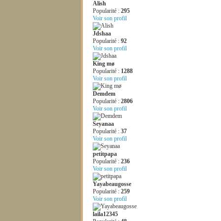
Alish
Popularité :
295
Voir son profil
Jdshaa
Popularité :
92
Voir son profil
King mø
Popularité :
1288
Voir son profil
Demdem
Popularité :
2806
Voir son profil
Seyanaa
Popularité :
37
Voir son profil
petitpapa
Popularité :
236
Voir son profil
Yayabeaugosse
Popularité :
259
Voir son profil
laila12345