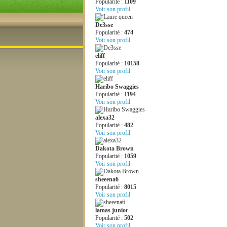
Popularité :
1109
Voir son profil
De3sse
Popularité :
474
Voir son profil
eliff
Popularité :
10158
Voir son profil
Haribo Swaggies
Popularité :
1194
Voir son profil
alexa32
Popularité :
482
Voir son profil
Dakota Brown
Popularité :
1059
Voir son profil
sheeena6
Popularité :
8015
Voir son profil
lamas junior
Popularité :
502
Voir son profil