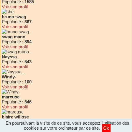
Popularité :
1585
Voir son profil
bruno swag
Popularité :
367
Voir son profil
swag mano
Popularité :
894
Voir son profil
Nayssa_
Popularité :
543
Voir son profil
Windy-
Popularité :
100
Voir son profil
marcuse
Popularité :
346
Voir son profil
blaire willose
Popularité :
427
En poursuivant la visite de ce site, vous acceptez l'utilisation des
Voir son profil
cookies sur votre ordinateur par ce site.
Ok