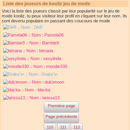
Liste des joueurs de kooliz jeu de mode
Voici la liste des joueurs classé par leur popularité sur le jeu de
mode kooliz, tu peux visiteur leur profil en cliquant sur leur nom. Ils
sont devenu populaire en passant des coucours de mode
.: Nom :
DkR
.: Nom :
Pamela06
.: Nom :
Bambie9
.: Nom :
bimaria
.: Nom :
sexylinda
.: Nom :
meodie330
.: Nom :
Drake's•
.: Nom :
dulcimoon
.: Nom :
blacka
.: Nom :
larissa13
Première page
Page précédente
110
111
112