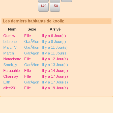
149
150
Les derniers habitants de kooliz
Nom
Sexe
Arrivé
Oumiw
Fille
Il y a 6 Jour(s)
Lebrone
GarÃ§on
Il y a 9 Jour(s)
MarcTV
GarÃ§on
Il y a 11 Jour(s)
March
GarÃ§on
Il y a 11 Jour(s)
Natachatte
Fille
Il y a 12 Jour(s)
Smok_y
GarÃ§on
Il y a 13 Jour(s)
Faraaahlo
Fille
Il y a 14 Jour(s)
Channay
Fille
Il y a 17 Jour(s)
Erth
GarÃ§on
Il y a 17 Jour(s)
alice201
Fille
Il y a 19 Jour(s)