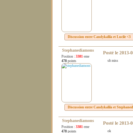
Discussion entre
Candykalila
et
Lucile <3
Stephanediamons
Posté le
2013-0
Position :
3381
eme
slt miss
478
points
Discussion entre
Candykalila
et
Stephane
Stephanediamons
Posté le
2013-0
Position :
3381
eme
ok
478
points