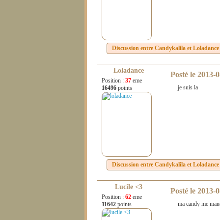
Discussion entre
Candykalila
et
Loladance
Loladance
Posté le
2013-0
Position :
37
eme
je suis la
16496
points
Discussion entre
Candykalila
et
Loladance
Lucile <3
Posté le
2013-0
Position :
62
eme
ma candy me man
11642
points