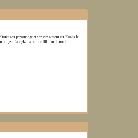
éliorer son personnage et son classement sur Kooliz le
ans ce jeu
Candykalila
est une fille fan de mode.