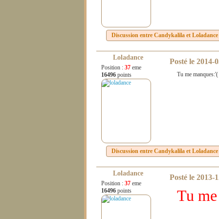
Discussion entre
Candykalila
et
Loladance
Loladance
Posté le
2014-0
Position :
37
eme
Tu me manques:'(
16496
points
Discussion entre
Candykalila
et
Loladance
Loladance
Posté le
2013-1
Position :
37
eme
Tu me 
16496
points