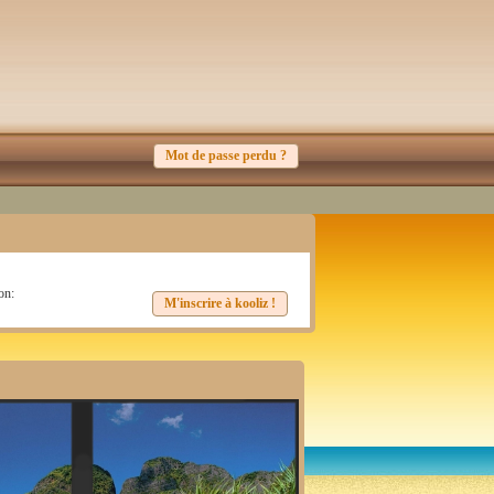
Mot de passe perdu ?
on:
M'inscrire à kooliz !