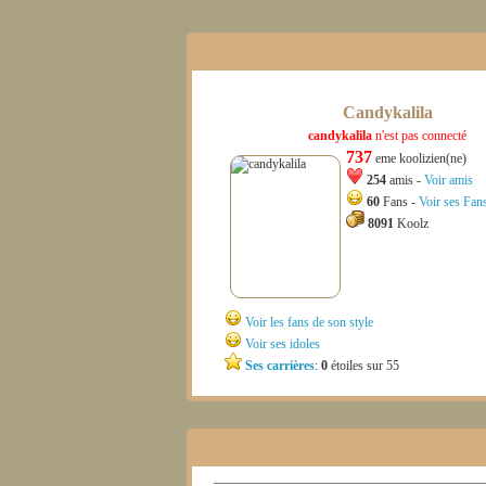
Candykalila
candykalila
n'est pas connecté
737
eme koolizien(ne)
254
amis -
Voir amis
60
Fans -
Voir ses Fan
8091
Koolz
Voir les fans de son style
Voir ses idoles
Ses carrières
:
0
étoiles sur 55