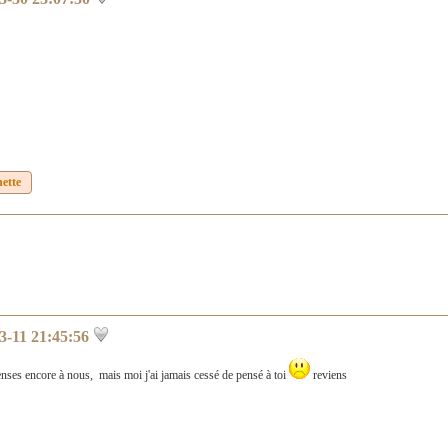
hette
3-11 21:45:56
penses encore à nous, mais moi j'ai jamais cessé de pensé à toi
reviens