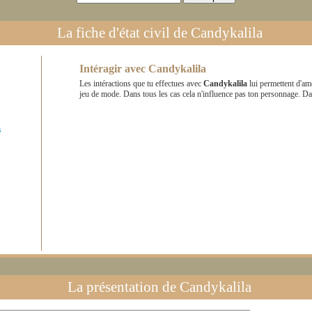
La fiche d'état civil de
Candykalila
Intéragir avec
Candykalila
Les intéractions que tu effectues avec
Candykalila
lui permettent d'am
jeu de mode. Dans tous les cas cela n'influence pas ton personnage. D
s
La présentation de
Candykalila