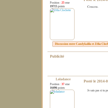
Position :
25
eme
Coucou.
19715
points
Discussion entre
Candykalila
et
Zélia Cloc
Publicité
Loladance
Posté le
2014-0
Position :
37
eme
16496
points
Je sais pas si tu 