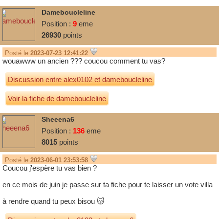
Dameboucleline
Position :
9
eme
26930
points
Posté le
2023-07-23 12:41:22
wouawww un ancien ??? coucou comment tu vas?
Discussion entre
alex0102
et
dameboucleline
Voir la fiche de dameboucleline
Sheeena6
Position :
136
eme
8015
points
Posté le
2023-06-01 23:53:58
Coucou j'espère tu vas bien ?
en ce mois de juin je passe sur ta fiche pour te laisser un vote villa
à rendre quand tu peux bisou 😽