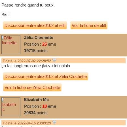
Passe rendre quand tu peux.
Bis!!
Discussion entre
alex0102
et
eliff
Voir la fiche de eliff
Zélia Clochette
Position :
25
eme
19715
points
Posté le
2022-07-02 22:28:52
ça fait longtemps que jtai vu toi ohlala
Discussion entre
alex0102
et
Zélia Clochette
Voir la fiche de Zélia Clochette
Elizabeth Mc
Position :
18
eme
20834
points
Posté le
2022-04-15 23:09:29