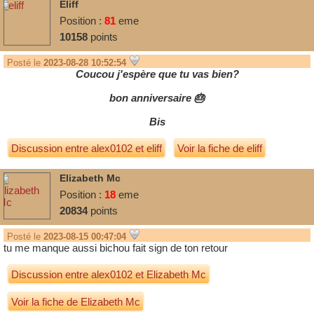
Eliff
Position :
81
eme
10158
points
Posté le
2023-08-28 10:52:54
Coucou j'espère que tu vas bien?
bon anniversaire 🎂
Bis
Discussion entre
alex0102
et
eliff
Voir la fiche de eliff
Elizabeth Mc
Position :
18
eme
20834
points
Posté le
2023-08-15 00:47:04
tu me manque aussi bichou fait sign de ton retour
Discussion entre
alex0102
et
Elizabeth Mc
Voir la fiche de Elizabeth Mc