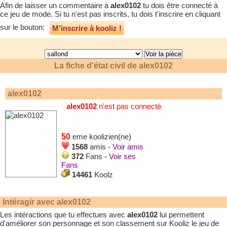
Afin de laisser un commentaire à
alex0102
tu dois être connecté à
ce jeu de mode. Si tu n'est pas inscrits, tu dois t'inscrire en cliquant
sur le bouton:
M'inscrire à kooliz !
La fiche d'état civil de
alex0102
alex0102
alex0102
n'est pas connecté
50
eme koolizien(ne)
1568
amis -
Voir amis
372
Fans -
Voir ses
Fans
14461
Koolz
Intéragir avec
alex0102
Les intéractions que tu effectues avec
alex0102
lui permettent
d'améliorer son personnage et son classement sur Kooliz le jeu de