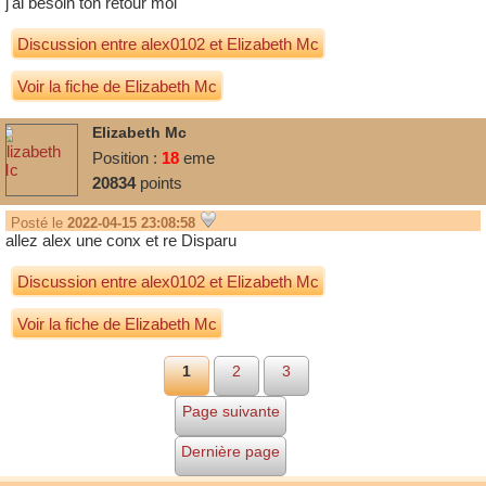
j'ai besoin ton retour moi
Discussion entre
alex0102
et
Elizabeth Mc
Voir la fiche de Elizabeth Mc
Elizabeth Mc
Position :
18
eme
20834
points
Posté le
2022-04-15 23:08:58
allez alex une conx et re Disparu
Discussion entre
alex0102
et
Elizabeth Mc
Voir la fiche de Elizabeth Mc
1
2
3
Page suivante
Dernière page