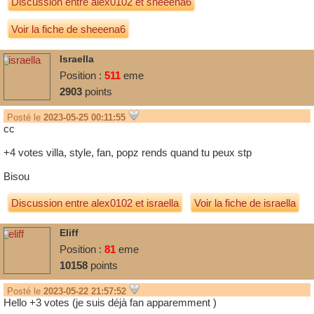
Discussion entre
alex0102
et
sheeena6
Voir la fiche de sheeena6
Israella
Position :
511
eme
2903
points
Posté le
2023-05-25 00:11:55
cc
+4 votes villa, style, fan, popz rends quand tu peux stp
Bisou
Discussion entre
alex0102
et
israella
Voir la fiche de israella
Eliff
Position :
81
eme
10158
points
Posté le
2023-05-22 21:57:52
Hello +3 votes (je suis déjà fan apparemment )