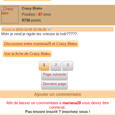
Crazy Blake
Position :
87
eme
9736
points
Posté le
2015-12-05 22:56:26
Mdrr je rend je rigole tes srieuse la mdr?????.
Discussion entre
mariana28
et
Crazy Blake
Voir la fiche de Crazy Blake
1
2
3
Page suivante
Dernière page
Ajouter un commentaire
Afin de laisser un commentaire à
mariana28
vous devez être
connecté.
Pas encore inscrit ? inscrivez vous !