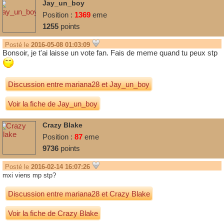
Jay_un_boy
Position :
1369
eme
1255
points
Posté le
2016-05-08 01:03:09
Bonsoir, je t'ai laisse un vote fan. Fais de meme quand tu peux stp
Discussion entre
mariana28
et
Jay_un_boy
Voir la fiche de Jay_un_boy
Crazy Blake
Position :
87
eme
9736
points
Posté le
2016-02-14 16:07:26
mxi viens mp stp?
Discussion entre
mariana28
et
Crazy Blake
Voir la fiche de Crazy Blake