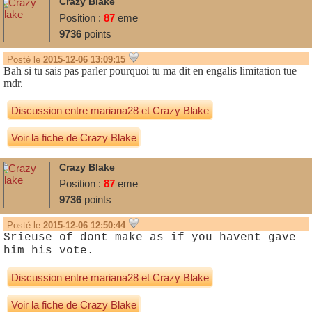
Crazy Blake
Position :
87
eme
9736
points
Posté le
2015-12-06 13:09:15
Bah si tu sais pas parler pourquoi tu ma dit en engalis limitation tue
mdr.
Discussion entre
mariana28
et
Crazy Blake
Voir la fiche de Crazy Blake
Crazy Blake
Position :
87
eme
9736
points
Posté le
2015-12-06 12:50:44
Srieuse of dont make as if you havent gave
him his vote.
Discussion entre
mariana28
et
Crazy Blake
Voir la fiche de Crazy Blake