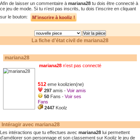
Afin de laisser un commentaire à
mariana28
tu dois être connecté à
ce jeu de mode. Si tu n'est pas inscrits, tu dois t'inscrire en cliquant
sur le bouton:
M'inscrire à kooliz !
La fiche d'état civil de
mariana28
mariana28
mariana28
n'est pas connecté
512
eme koolizien(ne)
297
amis -
Voir amis
50
Fans -
Voir ses
Fans
2447
Koolz
Intéragir avec
mariana28
Les intéractions que tu effectues avec
mariana28
lui permettent
d'améliorer son personnage et son classement sur Kooliz le jeu de