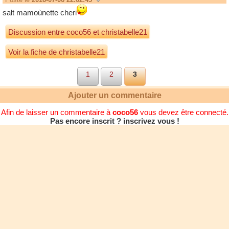
salt mamoùnette cheri
Discussion entre
coco56
et
christabelle21
Voir la fiche de christabelle21
1
2
3
Ajouter un commentaire
Afin de laisser un commentaire à
coco56
vous devez être connecté.
Pas encore inscrit ? inscrivez vous !