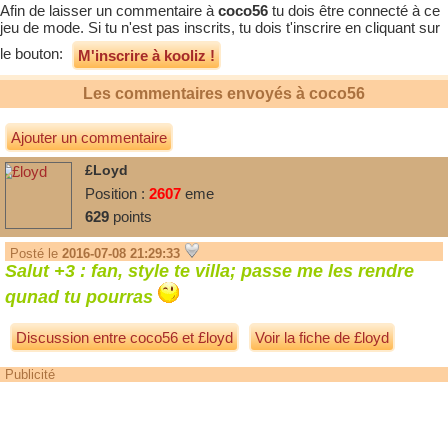
Afin de laisser un commentaire à
coco56
tu dois être connecté à ce
jeu de mode. Si tu n'est pas inscrits, tu dois t'inscrire en cliquant sur
le bouton:
M'inscrire à kooliz !
Les commentaires envoyés à
coco56
Ajouter un commentaire
£loyd
Position :
2607
eme
629
points
Posté le
2016-07-08 21:29:33
Salut +3 : fan, style te villa; passe me les rendre
qunad tu pourras
Discussion entre
coco56
et
£loyd
Voir la fiche de £loyd
Publicité