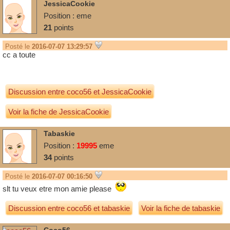
JessicaCookie
Position :
eme
21
points
Posté le
2016-07-07 13:29:57
cc a toute
Discussion entre
coco56
et
JessicaCookie
Voir la fiche de JessicaCookie
Tabaskie
Position :
19995
eme
34
points
Posté le
2016-07-07 00:16:50
slt tu veux etre mon amie please
Discussion entre
coco56
et
tabaskie
Voir la fiche de tabaskie