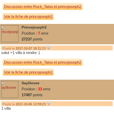
Discussion entre
Rock_Tatoo
et
princejoseph2
Voir la fiche de princejoseph2
Princejoseph2
Position :
7
eme
27237
points
Posté le
2017-10-07 18:11:13
salut +1 villa à rendre :)
Discussion entre
Rock_Tatoo
et
princejoseph2
Voir la fiche de princejoseph2
Saylilovee
Position :
33
eme
17487
points
Posté le
2017-10-06 13:59:23
1 villa