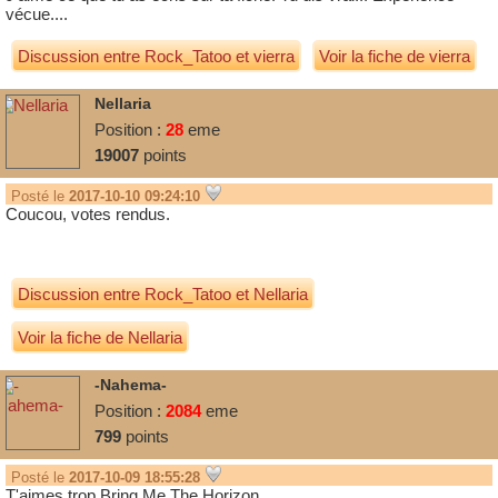
vécue....
Discussion entre
Rock_Tatoo
et
vierra
Voir la fiche de vierra
Nellaria
Position :
28
eme
19007
points
Posté le
2017-10-10 09:24:10
Coucou, votes rendus.
Discussion entre
Rock_Tatoo
et
Nellaria
Voir la fiche de Nellaria
-Nahema-
Position :
2084
eme
799
points
Posté le
2017-10-09 18:55:28
T'aimes trop Bring Me The Horizon