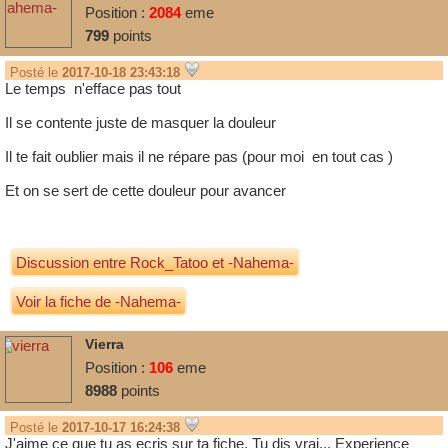
Position :
2084
eme
799
points
Posté le
2017-10-18 23:43:18
Le temps n'efface pas tout
Il se contente juste de masquer la douleur
Il te fait oublier mais il ne répare pas (pour moi en tout cas )
Et on se sert de cette douleur pour avancer
Discussion entre
Rock_Tatoo
et
-Nahema-
Voir la fiche de -Nahema-
Vierra
Position :
106
eme
8988
points
Posté le
2017-10-17 16:24:38
J'aime ce que tu as ecris sur ta fiche. Tu dis vrai... Experience