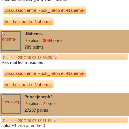
Discussion entre
Rock_Tatoo
et
-Nahema-
Voir la fiche de -Nahema-
-Nahema-
Position :
2084
eme
799
points
Posté le
2017-10-09 18:53:28
Pas mal les musiques
Discussion entre
Rock_Tatoo
et
-Nahema-
Voir la fiche de -Nahema-
Princejoseph2
Position :
7
eme
27237
points
Posté le
2017-10-07 18:11:16
salut +1 villa à rendre :)