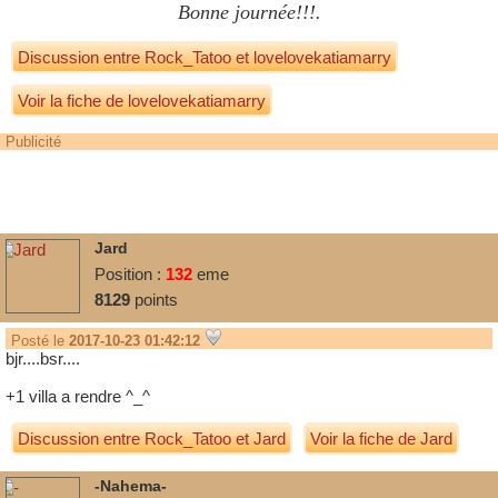
Bonne journée!!!.
Discussion entre
Rock_Tatoo
et
lovelovekatiamarry
Voir la fiche de lovelovekatiamarry
Publicité
Jard
Position :
132
eme
8129
points
Posté le
2017-10-23 01:42:12
bjr....bsr....
+1 villa a rendre ^_^
Discussion entre
Rock_Tatoo
et
Jard
Voir la fiche de Jard
-Nahema-