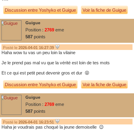
Discussion entre
Yoshyko
et
Guigue
Voir la fiche de Guigue
Guigue
Position :
2769
eme
587
points
Posté le
2026-04-01 16:27:39
Haha wow tu vas un peu loin la vilaine
Je le prend pas mal vu que la vérité est loin de tes mots
Et ce qui est petit peut devenir gros et dur
😝
Discussion entre
Yoshyko
et
Guigue
Voir la fiche de Guigue
Guigue
Position :
2769
eme
587
points
Posté le
2026-04-01 16:23:51
Haha je voudrais pas choqué la jeune demoiselle
😉