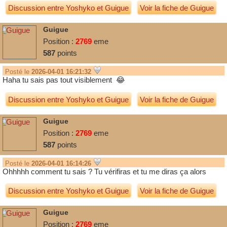
Discussion entre
Yoshyko
et
Guigue
Voir la fiche de Guigue
Guigue
Position :
2769
eme
587
points
Posté le
2026-04-01 16:21:32
Haha tu sais pas tout visiblement
😂
Discussion entre
Yoshyko
et
Guigue
Voir la fiche de Guigue
Guigue
Position :
2769
eme
587
points
Posté le
2026-04-01 16:14:26
Ohhhhh comment tu sais ? Tu vérifiras et tu me diras ça alors
Discussion entre
Yoshyko
et
Guigue
Voir la fiche de Guigue
Guigue
Position :
2769
eme