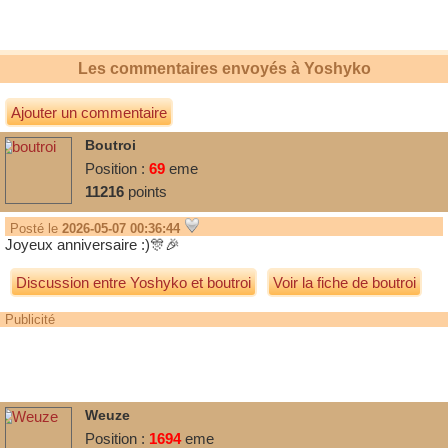
Les commentaires envoyés à
Yoshyko
Ajouter un commentaire
Boutroi
Position :
69
eme
11216
points
Posté le
2026-05-07 00:36:44
Joyeux anniversaire :)🎊🎉
Discussion entre
Yoshyko
et
boutroi
Voir la fiche de boutroi
Publicité
Weuze
Position :
1694
eme