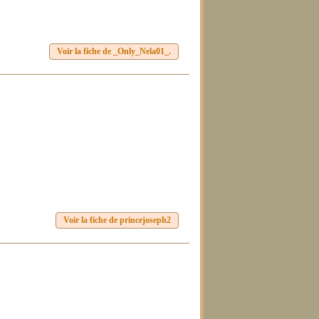
Voir la fiche de _Only_Nela01_.
Voir la fiche de princejoseph2