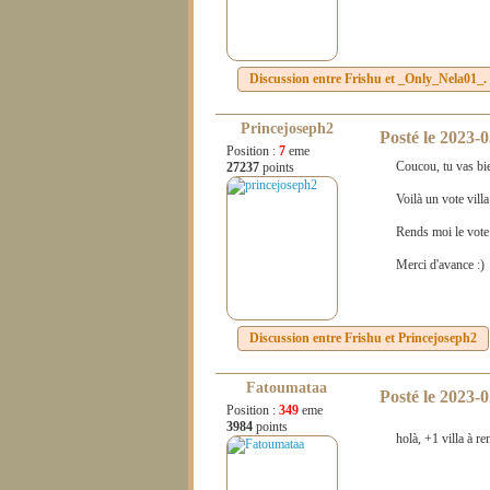
Discussion entre
Frishu
et
_Only_Nela01_.
Princejoseph2
Posté le
2023-0
Position :
7
eme
Coucou, tu vas bi
27237
points
Voilà un vote vill
Rends moi le vote 
Merci d'avance :)
Discussion entre
Frishu
et
Princejoseph2
Fatoumataa
Posté le
2023-0
Position :
349
eme
3984
points
holà, +1 villa à r