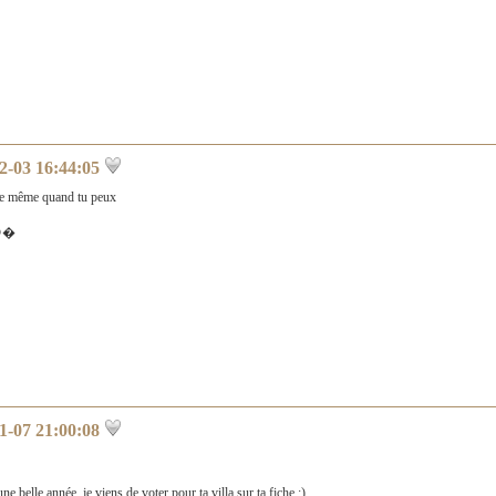
2-03 16:44:05
 de même quand tu peux
😍�
1-07 21:00:08
ne belle année, je viens de voter pour ta villa sur ta fiche :)