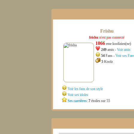
Frishu
frishu
n'est pas connecté
1066
eme koolizien(ne)
249
amis -
Voir amis
54
Fans -
Voir ses Fan
5
Koolz
Voir les fans de son style
Voir ses idoles
Ses carrières
:
7
étoiles sur 55