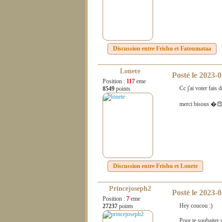
Discussion entre
Frishu
et
Fatoumataa
Lonete
Posté le
2023-0
Position :
117
eme
Cc j'ai voter fais
8549
points
merci bisous �
Discussion entre
Frishu
et
Lonete
Princejoseph2
Posté le
2023-0
Position :
7
eme
Hey coucou :)
27237
points
Pour te souhaiter u