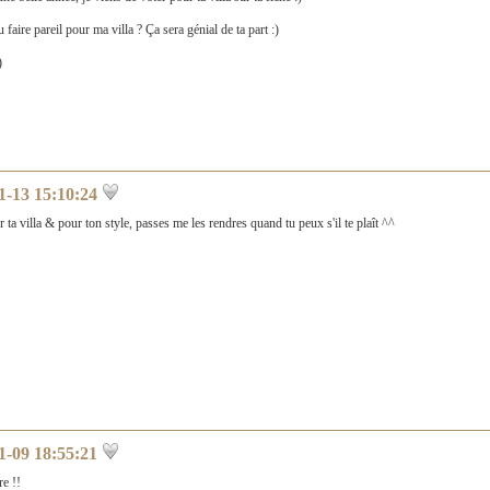
tu faire pareil pour ma villa ? Ça sera génial de ta part :)
)
1-13 15:10:24
r ta villa & pour ton style, passes me les rendres quand tu peux s'il te plaît ^^
1-09 18:55:21
e !!