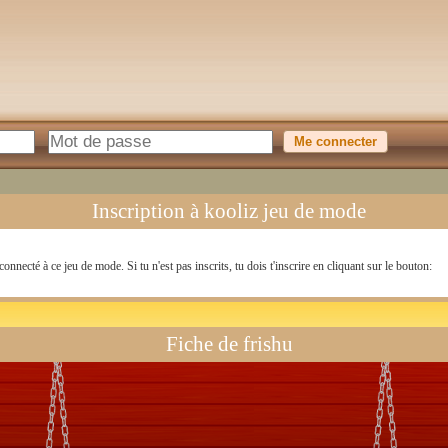
Inscription à kooliz jeu de mode
connecté à ce jeu de mode. Si tu n'est pas inscrits, tu dois t'inscrire en cliquant sur le bouton:
Fiche de frishu