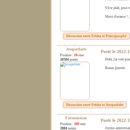
S'il te plaît, peux 
Merci d'avance ! :
Discussion entre
Frishu
et
Princejoseph2
Jessparfaite
Posté le
2022-1
Position :
19
eme
Holà, j'ai voté pou
20584
points
Bonne journée
Discussion entre
Frishu
et
Jessparfaite
Fatoumataa
Posté le
2022-1
Position :
349
eme
Joyeux anniversair
3984
points