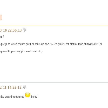
3-16 22:56:13
en ?
a que je te laisse encore pour ce mois de MARS, en plus C'est bientôt mon anniversaire ! :)
quand tu pourras, j'en serai content :)
2-11 14:22:12
endre quand tu pourras
bisou