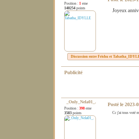
Position :
1
eme
140254
points
J
oyeux annive
Discussion entre
Frishu
et
Tabatha_IDYL
Publicité
_Only_Nela01_.
Posté le
2023-0
Position :
398
eme
Cc j'ai tous vot
3583
points