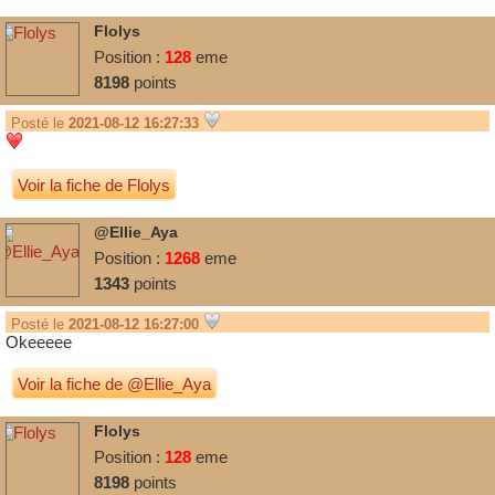
Flolys
Position :
128
eme
8198
points
Posté le
2021-08-12 16:27:33
Voir la fiche de Flolys
@Ellie_Aya
Position :
1268
eme
1343
points
Posté le
2021-08-12 16:27:00
Okeeeee
Voir la fiche de @Ellie_Aya
Flolys
Position :
128
eme
8198
points