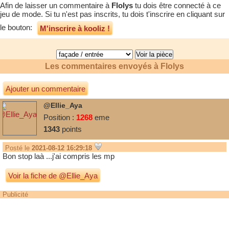
Afin de laisser un commentaire à
Flolys
tu dois être connecté à ce
jeu de mode. Si tu n'est pas inscrits, tu dois t'inscrire en cliquant sur
le bouton:
M'inscrire à kooliz !
Les commentaires envoyés à
Flolys
Ajouter un commentaire
@Ellie_Aya
Position :
1268
eme
1343
points
Posté le
2021-08-12 16:29:18
Bon stop laà ...j'ai compris les mp
Voir la fiche de @Ellie_Aya
Publicité