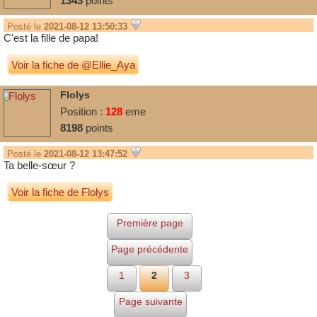
1343
points
Posté le
2021-08-12 13:50:33
C'est la fille de papa!
Voir la fiche de @Ellie_Aya
Flolys
Position :
128
eme
8198
points
Posté le
2021-08-12 13:47:52
Ta belle-sœur ?
Voir la fiche de Flolys
Première page
Page précédente
1
2
3
Page suivante