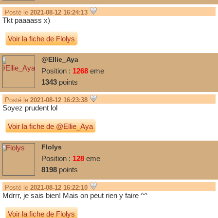
Posté le
2021-08-12 16:24:13
Tkt paaaass x)
Voir la fiche de Flolys
@Ellie_Aya
Position :
1268
eme
1343
points
Posté le
2021-08-12 16:23:38
Soyez prudent lol
Voir la fiche de @Ellie_Aya
Flolys
Position :
128
eme
8198
points
Posté le
2021-08-12 16:22:10
Mdrrr, je sais bien! Mais on peut rien y faire ^^
Voir la fiche de Flolys