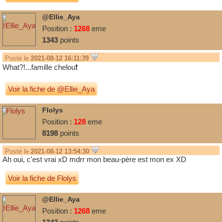
@Ellie_Aya
Position :
1268
eme
1343
points
Posté le
2021-08-12 16:11:39
What?!...famille chelou❗
Voir la fiche de @Ellie_Aya
Flolys
Position :
128
eme
8198
points
Posté le
2021-08-12 13:54:30
Ah oui, c'est vrai xD mdrr mon beau-père est mon ex XD
Voir la fiche de Flolys
@Ellie_Aya
Position :
1268
eme