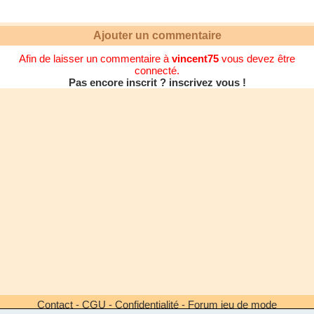
Ajouter un commentaire
Afin de laisser un commentaire à
vincent75
vous devez être
connecté.
Pas encore inscrit ? inscrivez vous !
Contact
-
CGU
-
Confidentialité
-
Forum jeu de mode