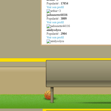
Popularité :
17054
Voir son profil
jadounette44116
Popularité :
3809
Voir son profil
aimlysslyra
Popularité :
2904
Voir son profil