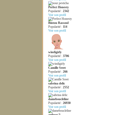
Perfect Honesty
Popularité :
2342
Voir son profil
Bintou Rassoul
Popularité :
114
Voir son profil
windigirly
Popularité :
3706
Voir son profil
Camille Sreet
Popularité :
266
Voir son profil
sabrina delic
Popularité :
2552
Voir son profil
dameboucleline
Popularité :
26930
Voir son profil
arthur<3