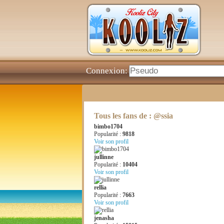
Connexion:
Tous les fans de : @ssia
bimbo1704
Popularité :
9818
Voir son profil
jullinne
Popularité :
10404
Voir son profil
rellia
Popularité :
7663
Voir son profil
jenasha