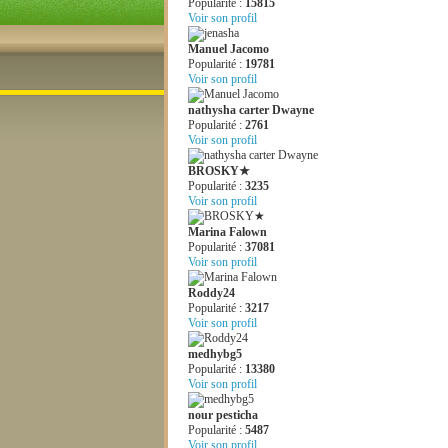
Popularité :
15815
Voir son profil
Manuel Jacomo
Popularité :
19781
Voir son profil
nathysha carter Dwayne
Popularité :
2761
Voir son profil
BROSKY★
Popularité :
3235
Voir son profil
Marina Falown
Popularité :
37081
Voir son profil
Roddy24
Popularité :
3217
Voir son profil
medhybg5
Popularité :
13380
Voir son profil
nour pesticha
Popularité :
5487
Voir son profil