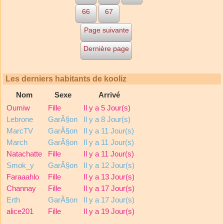
66
67
Page suivante
Dernière page
Les derniers habitants de kooliz
Nom
Sexe
Arrivé
Oumiw
Fille
Il y a 5 Jour(s)
Lebrone
GarÃ§on
Il y a 8 Jour(s)
MarcTV
GarÃ§on
Il y a 11 Jour(s)
March
GarÃ§on
Il y a 11 Jour(s)
Natachatte
Fille
Il y a 11 Jour(s)
Smok_y
GarÃ§on
Il y a 12 Jour(s)
Faraaahlo
Fille
Il y a 13 Jour(s)
Channay
Fille
Il y a 17 Jour(s)
Erth
GarÃ§on
Il y a 17 Jour(s)
alice201
Fille
Il y a 19 Jour(s)