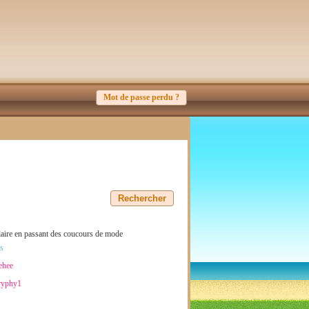
Mot de passe perdu ?
pulaire en passant des coucours de mode
s
ehee
ryphy1