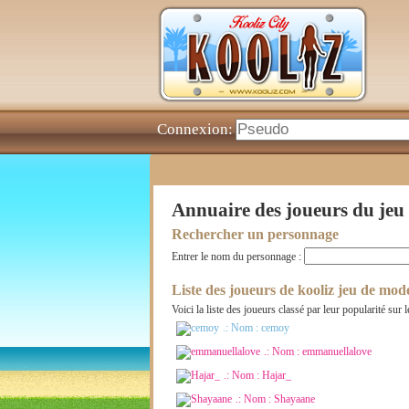
Connexion:
Annuaire des joueurs du jeu
Rechercher un personnage
Entrer le nom du personnage :
Liste des joueurs de kooliz jeu de mod
Voici la liste des joueurs classé par leur popularité su
.: Nom :
cemoy
.: Nom :
emmanuellalove
.: Nom :
Hajar_
.: Nom :
Shayaane