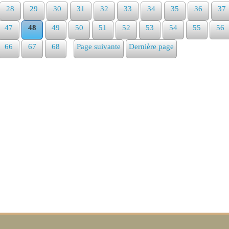
28
29
30
31
32
33
34
35
36
37
47
48
49
50
51
52
53
54
55
56
66
67
68
Page suivante
Dernière page