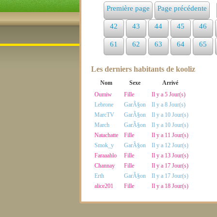
Première page
Page précédente
42
43
44
45
46
61
62
63
64
65
Les derniers habitants de kooliz
Nom
Sexe
Arrivé
Oumiw
Fille
Il y a 5 Jour(s)
Lebrone
GarÃ§on
Il y a 8 Jour(s)
MarcTV
GarÃ§on
Il y a 10 Jour(s)
March
GarÃ§on
Il y a 10 Jour(s)
Natachatte
Fille
Il y a 11 Jour(s)
Smok_y
GarÃ§on
Il y a 12 Jour(s)
Faraaahlo
Fille
Il y a 13 Jour(s)
Channay
Fille
Il y a 17 Jour(s)
Erth
GarÃ§on
Il y a 17 Jour(s)
alice201
Fille
Il y a 18 Jour(s)