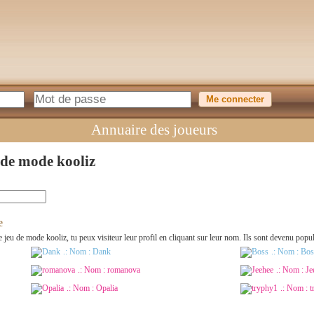
Annuaire des joueurs
 de mode kooliz
e
r le jeu de mode kooliz, tu peux visiteur leur profil en cliquant sur leur nom. Ils sont devenu po
.: Nom :
Dank
.: Nom :
Bos
.: Nom :
romanova
.: Nom :
Je
.: Nom :
Opalia
.: Nom :
t