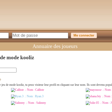
Annuaire des joueurs
 de mode kooliz
e
r le jeu de mode kooliz, tu peux visiteur leur profil en cliquant sur leur nom. Ils sont devenu po
.: Nom :
Calliste
.: Nom 
.: Nom :
Ryan.3
.: Nom 
.: Nom :
Salinmy
.: Nom :
J