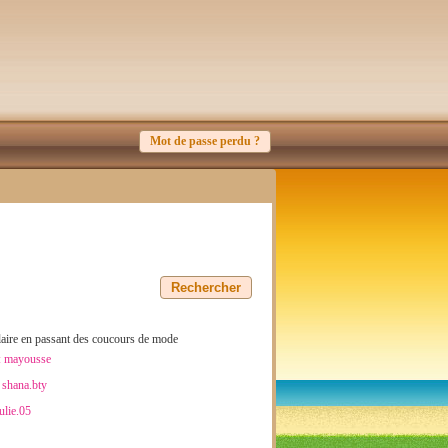
Mot de passe perdu ?
pulaire en passant des coucours de mode
:
mayousse
:
shana.bty
ulie.05