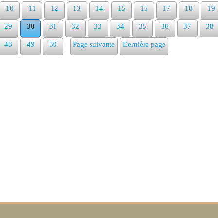
10
11
12
13
14
15
16
17
18
19
29
30
31
32
33
34
35
36
37
38
48
49
50
Page suivante
Dernière page