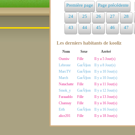
Première page
Page précédente
24
25
26
27
28
43
44
45
46
47
Les derniers habitants de kooliz
Nom
Sexe
Arrivé
Oumiw
Fille
Il y a 5 Jour(s)
Lebrone
GarÃ§on
Il y a 8 Jour(s)
MarcTV
GarÃ§on
Il y a 10 Jour(s)
March
GarÃ§on
Il y a 10 Jour(s)
Natachatte
Fille
Il y a 11 Jour(s)
Smok_y
GarÃ§on
Il y a 12 Jour(s)
Faraaahlo
Fille
Il y a 13 Jour(s)
Channay
Fille
Il y a 16 Jour(s)
Erth
GarÃ§on
Il y a 16 Jour(s)
alice201
Fille
Il y a 18 Jour(s)