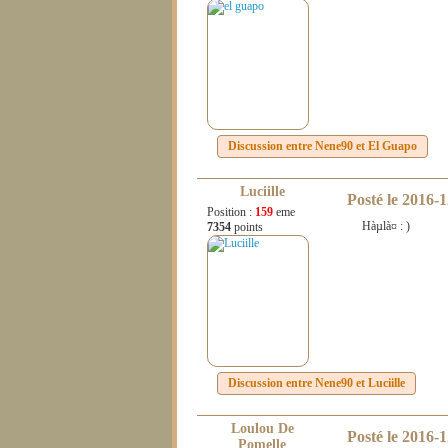
Discussion entre
Nene90
et
El Guapo
Luciille
Posté le
2016-1
Position :
159
eme
Hàµlà¤ : )
7354
points
Discussion entre
Nene90
et
Luciille
Loulou De
Posté le
2016-1
Pomelle