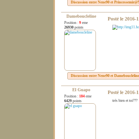
Discussion entre
Nene90
et
Princessemir@
Dameboucleline
Posté le
2016-1
Position :
9
eme
26930
points
Discussion entre
Nene90
et
Damebouclelin
El Guapo
Posté le
2016-1
Position :
184
eme
trés bien et toi???
6429
points