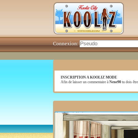
Connexion:
INSCRIPTION A KOOLIZ MODE
Afin de laisser un commentaire à
Nene90
tu dois être
Mon chalet de Noël