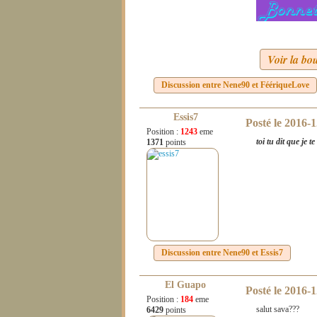
Voir la bo
Discussion entre
Nene90
et
FéériqueLove
Essis7
Posté le
2016-1
Position :
1243
eme
toi tu dit que je
1371
points
Discussion entre
Nene90
et
Essis7
El Guapo
Posté le
2016-1
Position :
184
eme
salut sava???
6429
points