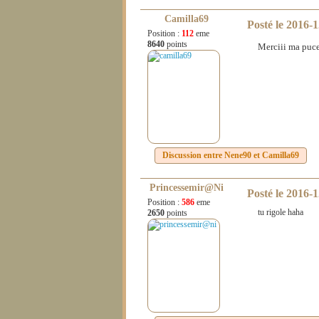
Camilla69
Posté le
2016-1
Position :
112
eme
8640
points
Merciii ma puc
Discussion entre
Nene90
et
Camilla69
Princessemir@ni
Posté le
2016-1
Position :
586
eme
tu rigole haha
2650
points