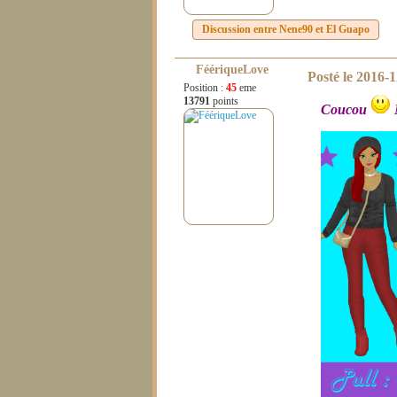
Discussion entre
Nene90
et
El Guapo
FéériqueLove
Posté le
2016-1
Position :
45
eme
13791
points
Coucou