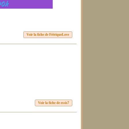
Voir la fiche de FéériqueLove
Voir la fiche de essis7