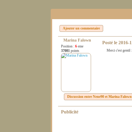
Ajouter un commentaire
Marina Falown
Posté le
2016-1
Position :
6
eme
Merci c'est gentil :
37081
points
Discussion entre
Nene90
et
Marina Falown
Publicité