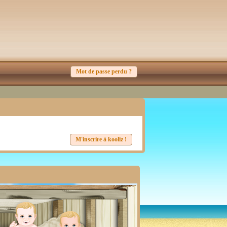
Mot de passe perdu ?
M'inscrire à kooliz !