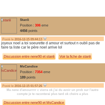
Stanli
Position :
306
eme
4456
points
Posté le
2016-12-15 09:44:13
joyeux noel a toi soeurette d amour et surtout n oubli pas de
faire ta liste car le père noel arrive lol
Discussion entre
nene90
et
stanli
Voir la fiche de stanli
MsCandice
Position :
7354
eme
189
points
Posté le
2016-12-15 01:57:26
Ma nene d'amourrrrr c vierra ok j'ai du avoir un prob sur l'autre
compte je te raconterai plus tard ok cheire a plus
Discussion entre
nene90
et
MsCandice