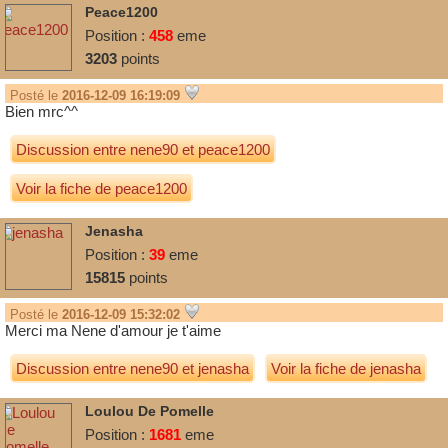
Peace1200
Position :
458
eme
3203
points
Posté le
2016-12-09 16:19:09
Bien mrc^^
Discussion entre
nene90
et
peace1200
Voir la fiche de peace1200
Jenasha
Position :
39
eme
15815
points
Posté le
2016-12-09 15:32:02
Merci ma Nene d'amour je t'aime
Discussion entre
nene90
et
jenasha
Voir la fiche de jenasha
Loulou De Pomelle
Position :
1681
eme