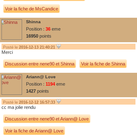
Voir la fiche de MsCandice
Shinna
Position :
36
eme
16950
points
Posté le
2016-12-13 21:40:21
Merci
Discussion entre
nene90
et
Shinna
Voir la fiche de Shinna
Ariann@ Love
Position :
1194
eme
1427
points
Posté le
2016-12-12 16:57:33
cc ma jolie rendu
Discussion entre
nene90
et
Ariann@ Love
Voir la fiche de Ariann@ Love