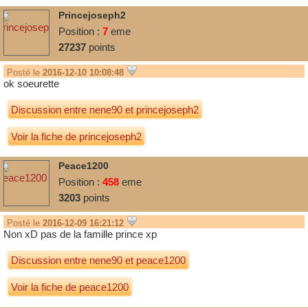
Princejoseph2
Position :
7
eme
27237
points
Posté le
2016-12-10 10:08:48
ok soeurette
Discussion entre
nene90
et
princejoseph2
Voir la fiche de princejoseph2
Peace1200
Position :
458
eme
3203
points
Posté le
2016-12-09 16:21:12
Non xD pas de la famille prince xp
Discussion entre
nene90
et
peace1200
Voir la fiche de peace1200