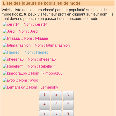
Liste des joueurs de kooliz jeu de mode
Voici la liste des joueurs classé par leur popularité sur le jeu de
mode kooliz, tu peux visiteur leur profil en cliquant sur leur nom. Ils
sont devenu populaire en passant des coucours de mode
.: Nom :
cerin14
.: Nom :
Jard
.: Nom :
lyliaaaa
.: Nom :
fatima fashion
.: Nom :
Hamed.
.: Nom :
sheeena6
.: Nom :
Rebelle™
.: Nom :
kimoora166
.: Nom :
jwoo
.: Nom :
Lemansky
1
2
3
4
5
6
7
8
9