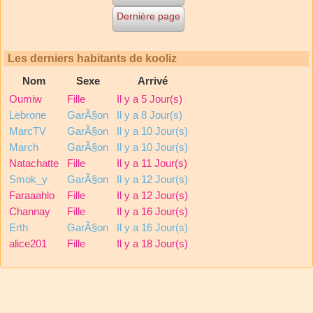
Dernière page
Les derniers habitants de kooliz
Nom
Sexe
Arrivé
Oumiw
Fille
Il y a 5 Jour(s)
Lebrone
GarÃ§on
Il y a 8 Jour(s)
MarcTV
GarÃ§on
Il y a 10 Jour(s)
March
GarÃ§on
Il y a 10 Jour(s)
Natachatte
Fille
Il y a 11 Jour(s)
Smok_y
GarÃ§on
Il y a 12 Jour(s)
Faraaahlo
Fille
Il y a 12 Jour(s)
Channay
Fille
Il y a 16 Jour(s)
Erth
GarÃ§on
Il y a 16 Jour(s)
alice201
Fille
Il y a 18 Jour(s)