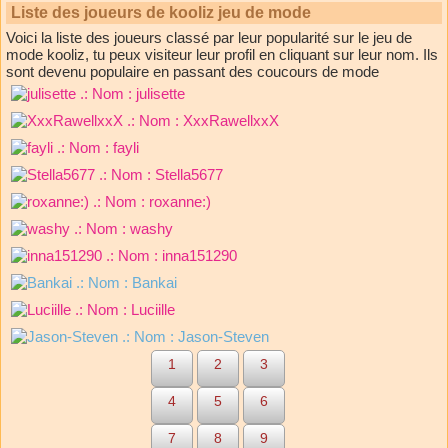
Liste des joueurs de kooliz jeu de mode
Voici la liste des joueurs classé par leur popularité sur le jeu de
mode kooliz, tu peux visiteur leur profil en cliquant sur leur nom. Ils
sont devenu populaire en passant des coucours de mode
.: Nom :
julisette
.: Nom :
XxxRawellxxX
.: Nom :
fayli
.: Nom :
Stella5677
.: Nom :
roxanne:)
.: Nom :
washy
.: Nom :
inna151290
.: Nom :
Bankai
.: Nom :
Luciille
.: Nom :
Jason-Steven
1
2
3
4
5
6
7
8
9