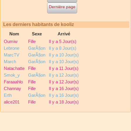
Dernière page
Les derniers habitants de kooliz
Nom
Sexe
Arrivé
Oumiw
Fille
Il y a 5 Jour(s)
Lebrone
GarÃ§on
Il y a 8 Jour(s)
MarcTV
GarÃ§on
Il y a 10 Jour(s)
March
GarÃ§on
Il y a 10 Jour(s)
Natachatte
Fille
Il y a 11 Jour(s)
Smok_y
GarÃ§on
Il y a 12 Jour(s)
Faraaahlo
Fille
Il y a 12 Jour(s)
Channay
Fille
Il y a 16 Jour(s)
Erth
GarÃ§on
Il y a 16 Jour(s)
alice201
Fille
Il y a 18 Jour(s)