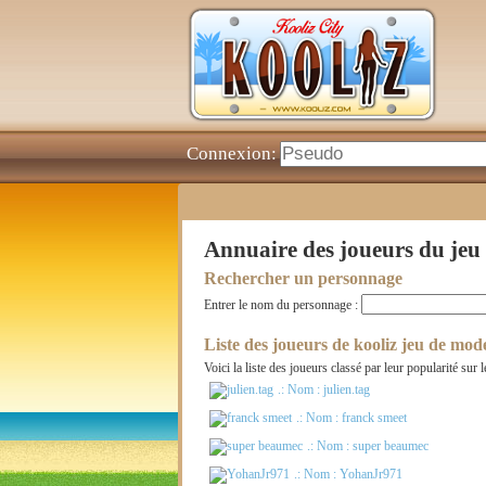
Connexion:
Annuaire des joueurs du jeu
Rechercher un personnage
Entrer le nom du personnage :
Liste des joueurs de kooliz jeu de mod
Voici la liste des joueurs classé par leur popularité su
.: Nom :
julien.tag
.: Nom :
franck smeet
.: Nom :
super beaumec
.: Nom :
YohanJr971