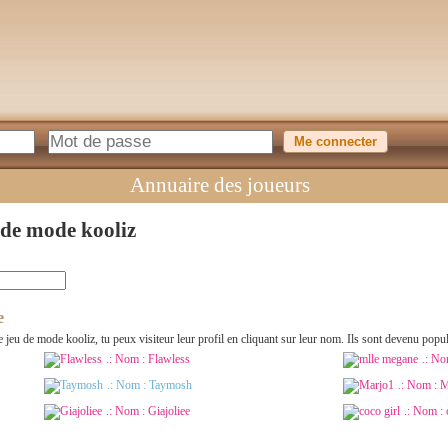
Annuaire des joueurs
 de mode kooliz
e
r le jeu de mode kooliz, tu peux visiteur leur profil en cliquant sur leur nom. Ils sont devenu po
.: Nom :
Flawless
.: N
.: Nom :
Taymosh
.: Nom :
M
.: Nom :
Giajoliee
.: Nom :