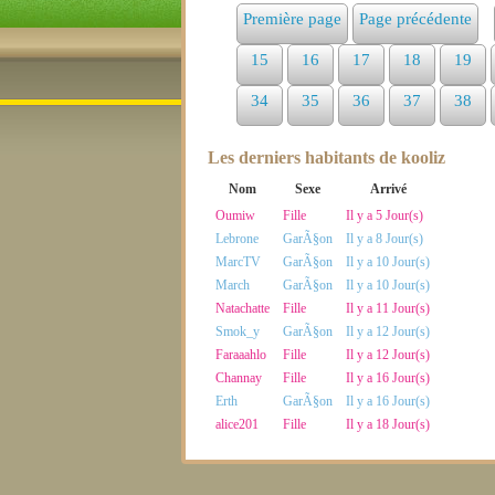
Première page
Page précédente
15
16
17
18
19
34
35
36
37
38
Les derniers habitants de kooliz
Nom
Sexe
Arrivé
Oumiw
Fille
Il y a 5 Jour(s)
Lebrone
GarÃ§on
Il y a 8 Jour(s)
MarcTV
GarÃ§on
Il y a 10 Jour(s)
March
GarÃ§on
Il y a 10 Jour(s)
Natachatte
Fille
Il y a 11 Jour(s)
Smok_y
GarÃ§on
Il y a 12 Jour(s)
Faraaahlo
Fille
Il y a 12 Jour(s)
Channay
Fille
Il y a 16 Jour(s)
Erth
GarÃ§on
Il y a 16 Jour(s)
alice201
Fille
Il y a 18 Jour(s)