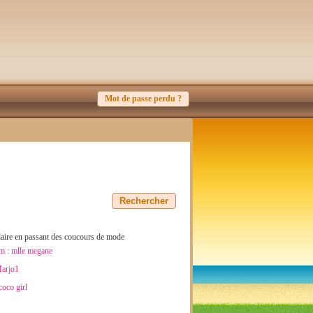
Mot de passe perdu ?
pulaire en passant des coucours de mode
om :
mlle megane
arjo1
coco girl